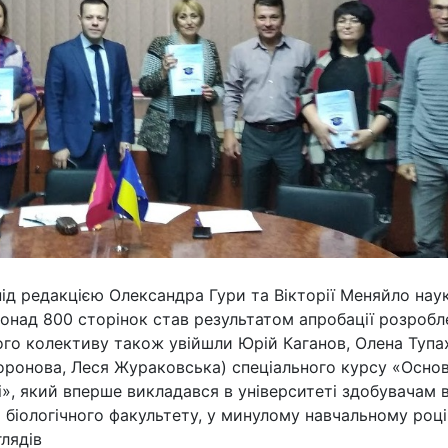
ід редакцією Олександра Гури та Вікторії Меняйло на
онад 800 сторінок став результатом апробації розробл
го колективу також увійшли Юрій Каганов, Олена Тупа
оронова, Леся Жураковська) спеціального курсу «Осно
і», який вперше викладався в університеті здобувачам 
 біологічного факультету, у минулому навчальному році
ля­дів