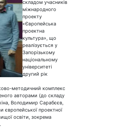
складом учасників
міжнародного
проекту
«Європейська
проектна
культура», що
реалізується у
Запорізькому
національному
університеті
другий рік
уково-методичний комплекс
еного авторами (до складу
хіна, Володимир Сарабєєв,
ви європейської проектної
вищої освіти, зокрема
.