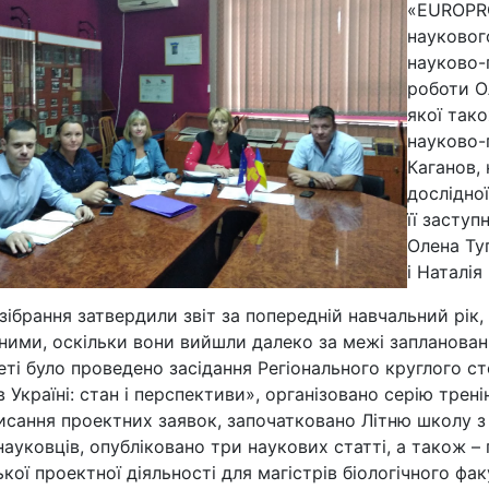
«EUROPRO
науковог
науково-п
роботи О
якої так
науково-
Каганов,
дослідно
її заступ
Олена Ту
і Наталія
зібрання затвердили звіт за попередній навчальний рік
ними, оскільки вони вийшли далеко за межі запланован
еті було проведено засідання Регіонального круглого 
в Україні: стан і перспективи», організовано серію трені
сання проектних заявок, започатковано Літню школу з
ауковців, опубліковано три наукових статті, а також –
кої проектної діяльності для магістрів біологічного фа