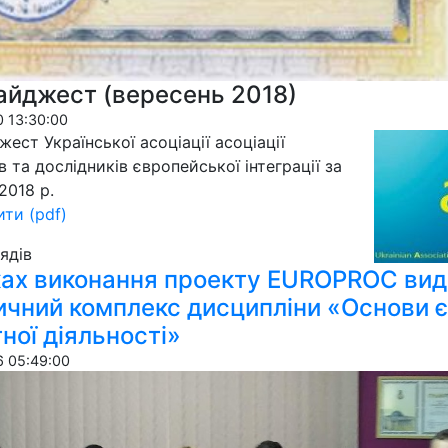
айджест (вересень 2018)
 13:30:00
ест Української асоціації асоціації
в та дослідників європейської інтеграції за
2018 р.
ти (pdf)
я­дів
ках виконання проекту EUROPROC вид
чний комплекс дисципліни «Основи 
ної діяльності»
 05:49:00