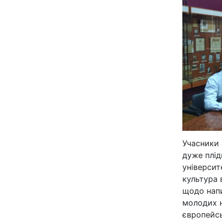
Учасники 
дуже плід
університ
культура 
щодо напи
молодих н
європейсь