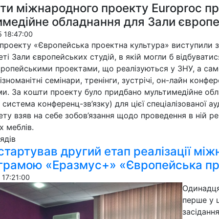
ти міжнародного проекту Europroc п
медійне обладнання для Зали європе
 18:47:00
проекту «Європейська проектна культура» виступили з 
еті Зали європейських студій, в якій могли б відбуватис
ропейськими проектами, що реалізуються у ЗНУ, а сам
різноманітні семінари, тренінги, зустрічі, он-лайн конф
и. За кошти проекту було придбано мультимедійне обл
 система конференц-зв’язку) для цієї спеціалізованої ау
ету взяв на себе зобов’язання щодо проведення в ній ре
х меблів.
я­дів
стартував другий етап реалізації мі
ограмою «Еразмус+» «Європейська пр
 17:21:00
Одинадця
перше у 
засіданн