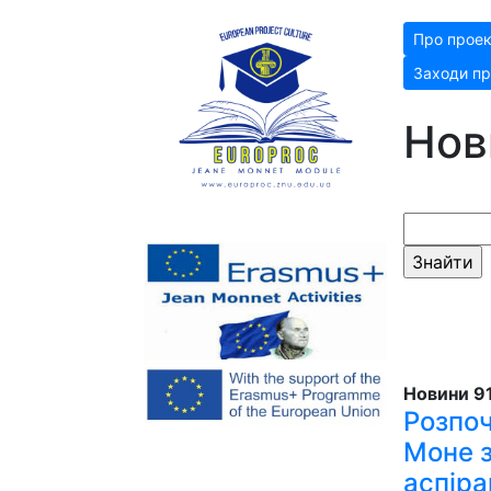
Про прое
Заходи пр
Нов
Новини 91
Розпо
Моне з
аспіра