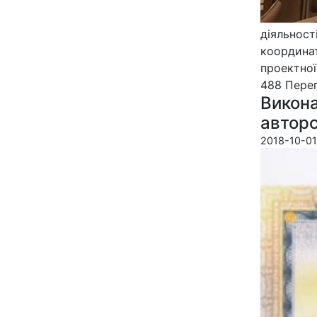
діяльност
координа
проектної
488 Пере­г
Викона
авторс
2018-10-01