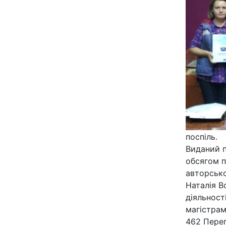
поспіль.
Виданий п
обсягом п
авторсько
Наталія В
діяльност
магістрам
462 Пере­г