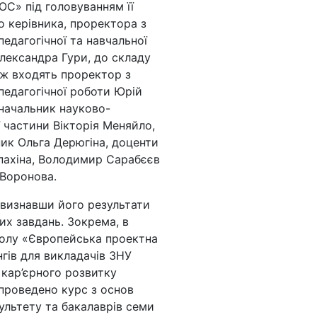
C» під головуванням її
о керівника, проректора з
едагогічної та навчальної
лександра Гури, до складу
ож входять проректор з
педагогічної роботи Юрій
 начальник науково-
ї частини Вікторія Меняйло,
ник Ольга Дерюгіна, доценти
пахіна, Володимир Сарабєєв
 Воронова.
, визнавши його результати
их завдань. Зокрема, в
столу «Європейська проектна
нгів для викладачів ЗНУ
 кар’єрного розвитку
 проведено курс з основ
культету та бакалаврів семи