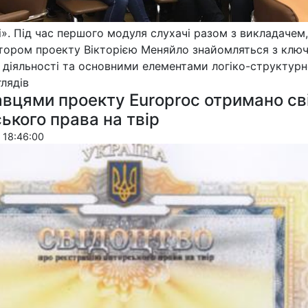
і». Під час першого модуля слухачі разом з викладачем
тором проекту Вікторією Меняйло знайомляться з клю
 діяльності та основними елементами логіко-структурн
ля­дів
вцями проекту Europroc отримано св
ького права на твір
 18:46:00