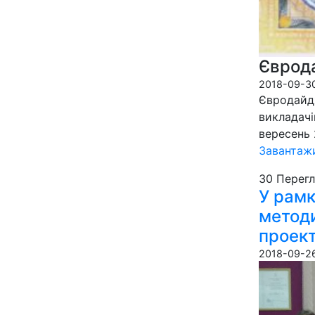
Єврод
2018-09-30
Євродайдж
викладачі
вересень 
Завантажи
30 Пере­гл
У рам
методи
проект
2018-09-26