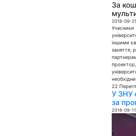
За кош
мульти
2018-09-25
Учасники 
університ
іншими єв
заняття, 
партнерам
проектор,
університ
необхідни
22 Пере­гл
У ЗНУ 
за пр
2018-09-11