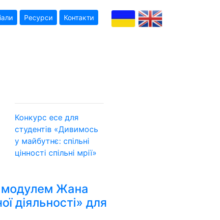
іали
Ресурси
Контакти
Конкурс есе для
студентів «Дивимось
у майбутнє: спільні
цінності
спільні мрії»
а модулем Жана
ої діяльності» для