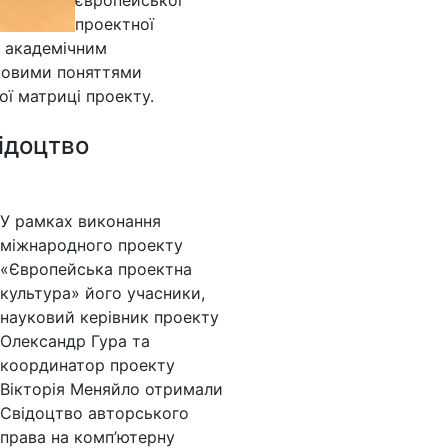
європейської
проектної
, академічним
човими поняттями
ої матриці проекту.
ідоцтво
У рамках виконання
міжнародного проекту
«Європейська проектна
культура» його учасники,
науковий керівник проекту
Олександр Гура та
координатор проекту
Вікторія Меняйло отримали
Свідоцтво авторського
права на комп’ютерну