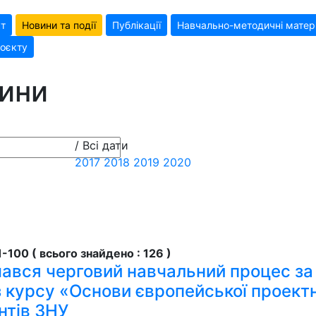
кт
Новини та події
Публікації
Навчально-методичні матер
оєкту
ини
/ Всі дати
2017
2018
2019
2020
-100 ( всього знайдено : 126 )
чався черговий навчальний процес з
 курсу «Основи європейської проектн
нтів ЗНУ