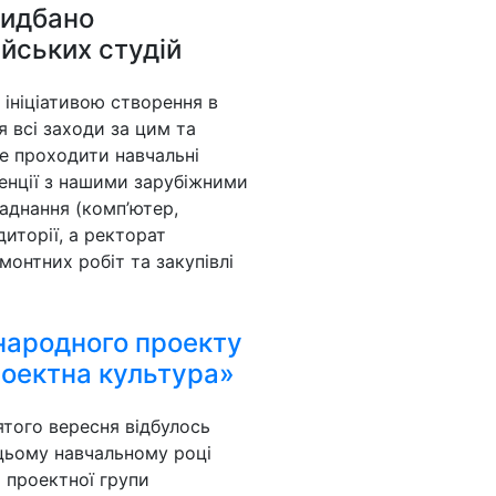
ридбано
йських студій
ініціативою створення в
я всі заходи за цим та
е проходити навчальні
еренції з нашими зарубіжними
аднання (комп’ютер,
диторії, а ректорат
монтних робіт та закупівлі
жнародного проекту
оектна культура»
того вересня відбулось
цьому навчальному році
я проектної групи