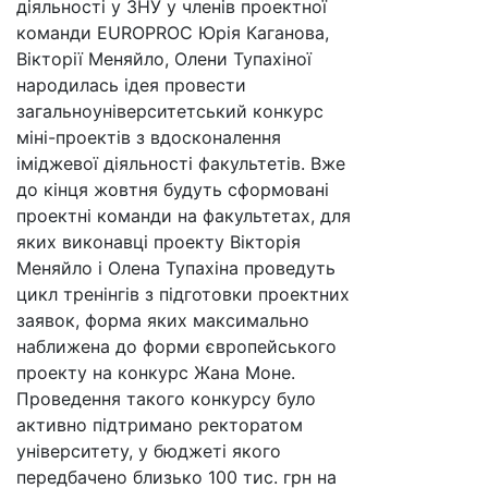
діяльності у ЗНУ у членів проектної
команди EUROPROC Юрія Каганова,
Вікторії Меняйло, Олени Тупахіної
народилась ідея провести
загальноуніверситетський конкурс
міні-проектів з вдосконалення
іміджевої діяльності факультетів. Вже
до кінця жовтня будуть сформовані
проектні команди на факультетах, для
яких виконавці проекту Вікторія
Меняйло і Олена Тупахіна проведуть
цикл тренінгів з підготовки проектних
заявок, форма яких максимально
наближена до форми європейського
проекту на конкурс Жана Моне.
Проведення такого конкурсу було
активно підтримано ректоратом
університету, у бюджеті якого
передбачено близько 100 тис. грн на