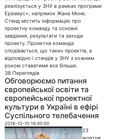
реалізується у ЗНУ в рамках програми
Еразмус+, напрямок Жана Моне.
Стенд містить інформацію про
проектну команду та основні
завдання, результати та заходи
проекту. Проектна команда
сподівається, що таких проектів, а
відповідно і стендів у ЗНУ з кожним
роком ставатиме все більше.
38 Пере­гля­дів
Обговорюємо питання
європейської освіти та
європейської проектної
культури в Україні в ефірі
Суспільного телебачення
2018-10-10 18:40:00
23
жовтня