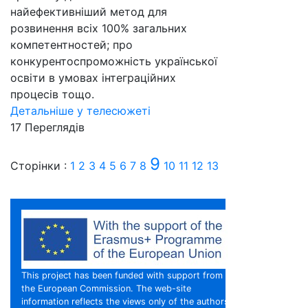
найефективніший метод для
розвинення всіх 100% загальних
компетентностей; про
конкурентоспроможність української
освіти в умовах інтеграційних
процесів тощо.
Детальніше у телесюжеті
17 Пере­гля­дів
9
Сторінки :
1
2
3
4
5
6
7
8
10
11
12
13
This project has been funded with support from
the European Commission. The web-site
information reflects the views only of the authors,