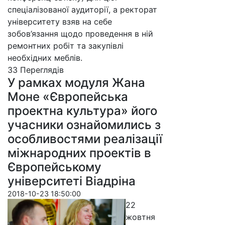
спеціалізованої аудиторії, а ректорат
університету взяв на себе
зобов’язання щодо проведення в ній
ремонтних робіт та закупівлі
необхідних меблів.
33 Пере­гля­дів
У рамках модуля Жана
Моне «Європейська
проектна культура» його
учасники ознайомились з
особливостями реалізації
міжнародних проектів в
Європейському
університеті Віадріна
2018-10-23 18:50:00
22
жовтня