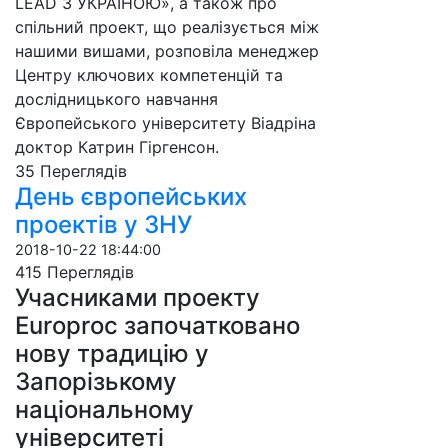
LEAD З УКРАЇНОЮ», а також про
спільний проект, що реалізується між
нашими вишами, розповіла менеджер
Центру ключових компетенцій та
дослідницького навчання
Європейського університету Віадріна
доктор Катрин Гіргенсон.
35 Пере­гля­дів
День європейських
проектів у ЗНУ
2018-10-22 18:44:00
415 Пере­гля­дів
Учасниками проекту
Europroc започатковано
нову традицію у
Запорізькому
національному
університеті