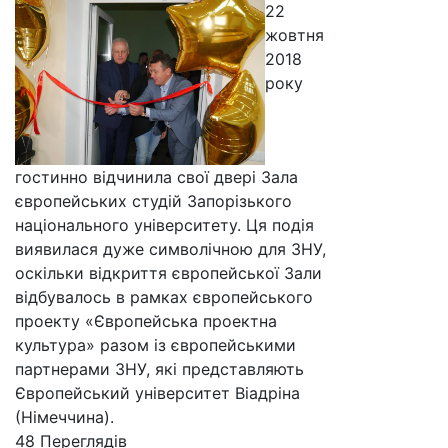
22
жовтня
2018
року
гостинно відчинила свої двері Зала
європейських студій Запорізького
національного університету. Ця подія
виявилася дуже символічною для ЗНУ,
оскільки відкриття європейської Зали
відбувалось в рамках європейського
проекту «Європейська проектна
культура» разом із європейськими
партнерами ЗНУ, які представляють
Європейський університет Віадріна
(Німеччина).
48 Пере­гля­дів