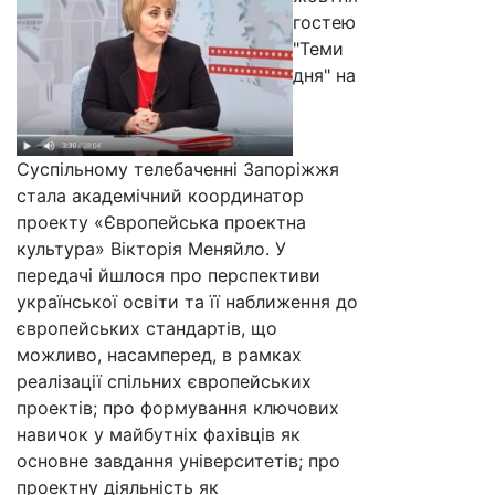
гостею
"Теми
дня" на
Суспільному телебаченні Запоріжжя
стала академічний координатор
проекту «Європейська проектна
культура» Вікторія Меняйло. У
передачі йшлося про перспективи
української освіти та її наближення до
європейських стандартів, що
можливо, насамперед, в рамках
реалізації спільних європейських
проектів; про формування ключових
навичок у майбутніх фахівців як
основне завдання університетів; про
проектну діяльність як