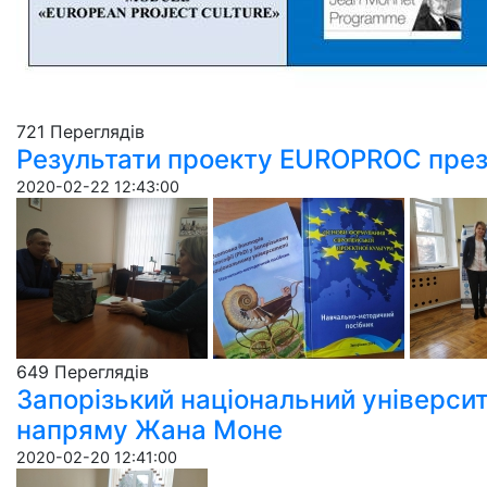
721 Пере­гля­дів
Результати проекту EUROPROC презе
2020-02-22 12:43:00
649 Пере­гля­дів
Запорізький національний університ
напряму Жана Моне
2020-02-20 12:41:00