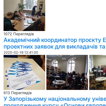
1072 Пере­гля­дів
Академічний координатор проєкту 
проектних заявок для викладачів та
2020-02-19 12:41:00
613 Пере­гля­дів
У Запорізькому національному універ
проходження курсу «Основи європей