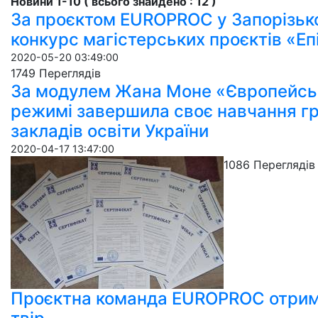
Новини 1-10 ( всього знайдено : 12 )
За проєктом EUROPROC у Запорізько
конкурс магістерських проєктів «Еп
2020-05-20 03:49:00
1749 Пере­гля­дів
За модулем Жана Моне «Європейськ
режимі завершила своє навчання гру
закладів освіти України
2020-04-17 13:47:00
1086 Пере­гля­дів
Проєктна команда EUROPROC отрима