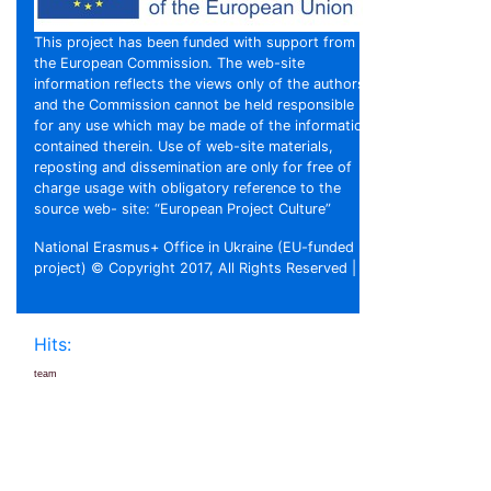
This project has been funded with support from
the European Commission. The web-site
information reflects the views only of the authors,
and the Commission cannot be held responsible
for any use which may be made of the information
contained therein. Use of web-site materials,
reposting and dissemination are only for free of
charge usage with obligatory reference to the
source web- site: “European Project Culture”
National Erasmus+ Office in Ukraine (EU-funded
project) © Copyright 2017, All Rights Reserved |
Hits:
team