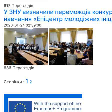
617 Пере­гля­дів
У ЗНУ визначили переможців конкур
навчання «Епіцентр молодіжних ініц
2020-01-24 02:39:00
636 Пере­гля­дів
1
Сторінки :
2