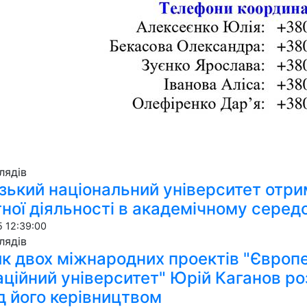
ля­дів
зький національний університет отри
ної діяльності в академічному серед
 12:39:00
ля­дів
к двох міжнародних проектів "Європе
аційний університет" Юрій Каганов ро
д його керівництвом