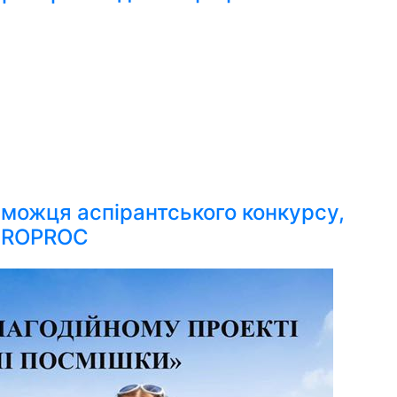
еможця аспірантського конкурсу,
EUROPROC