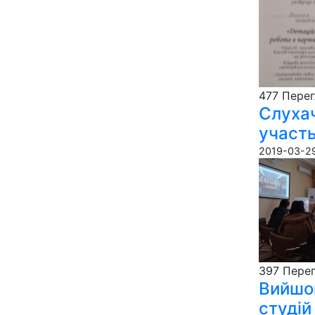
477 Пере­г
Слухач
участь
2019-03-29
397 Пере­г
Вийшов
студій