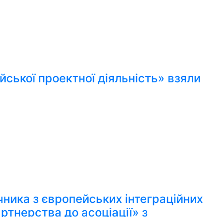
ської проектної діяльність» взяли
чника з європейських інтеграційних
ртнерства до асоціації» з