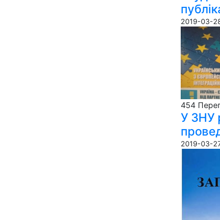
публі
2019-03-28
454 Пере­г
У ЗНУ 
провед
2019-03-27