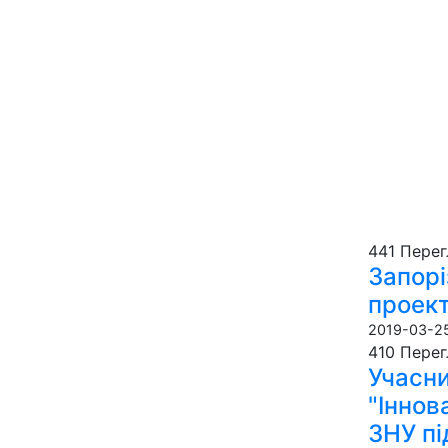
441 Пере­г
Запорі
проект
2019-03-25
410 Пере­г
Учасни
"Іннов
ЗНУ пі