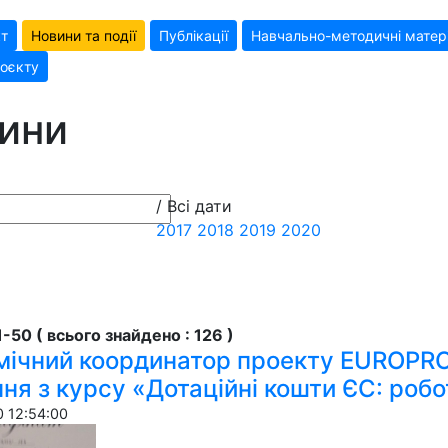
кт
Новини та події
Публікації
Навчально-методичні матер
оєкту
ини
/ Всі дати
2017
2018
2019
2020
-50 ( всього знайдено : 126 )
мічний координатор проекту EUROPRO
ня з курсу «Дотаційні кошти ЄС: роб
 12:54:00