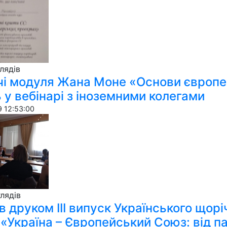
ля­дів
і модуля Жана Моне «Основи європей
 у вебінарі з іноземними колегами
 12:53:00
ля­дів
 друком ІІІ випуск Українського щорі
 «Україна – Європейський Союз: від па