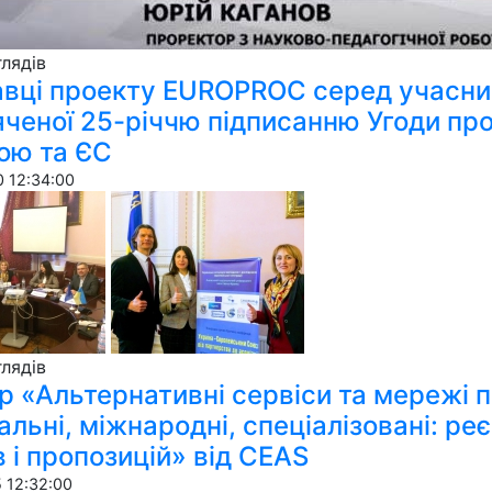
ля­дів
вці проекту EUROPROC серед учасник
ченої 25-річчю підписанню Угоди про
ою та ЄС
 12:34:00
ля­дів
р «Альтернативні сервіси та мережі п
альні, міжнародні, спеціалізовані: р
в і пропозицій» від CEAS
 12:32:00