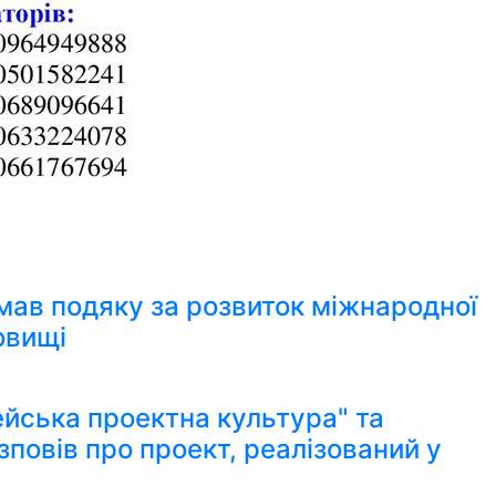
мав подяку за розвиток міжнародної
овищі
йська проектна культура" та
зповів про проект, реалізований у