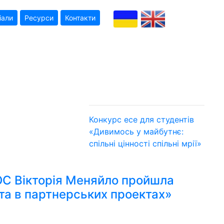
іали
Ресурси
Контакти
Конкурс есе для студентів
«Дивимось у майбутнє:
спільні цінності
спільні мрії»
C Вікторія Меняйло пройшла
ота в партнерських проектах»