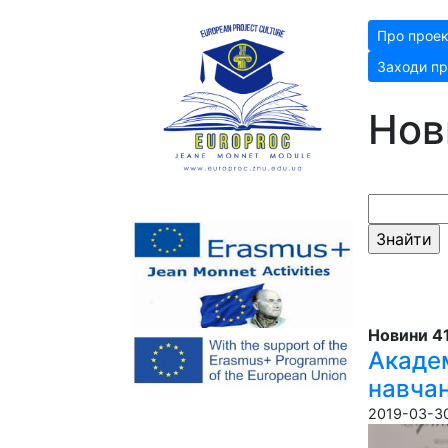
Про прое
Заходи пр
Нов
Новини 41
Акаде
навчан
2019-03-30