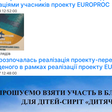
каціями учасників проекту EUROPROC
 12:52:00
ля­дів
розпочалась реалізація проекту-пер
еного в рамках реалізації проекту 
 12:48:00