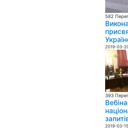
582 Пере­г
Викона
присвя
Україн
2019-03-20
393 Пере­г
Вебіна
націон
запиті
2019-03-15