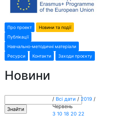
Про проект
Новини та події
Публікації
Навчально-методичні матеріали
Ресурси
Контакти
Заходи проєкту
Новини
/
Всі дати
/
2019
/
Червень
3
10
18
20
22