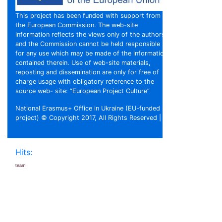
This project has been funded with support from
the European Commission. The web-site
information reflects the views only of the authors,
and the Commission cannot be held responsible
for any use which may be made of the information
contained therein. Use of web-site materials,
reposting and dissemination are only for free of
charge usage with obligatory reference to the
source web- site: “European Project Culture”
National Erasmus+ Office in Ukraine (EU-funded
project) © Copyright 2017, All Rights Reserved |
Hits:
team