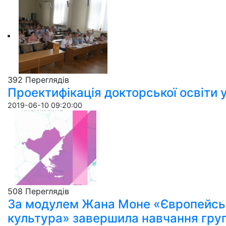
392 Пере­гля­дів
Проектифікація докторської освіти у
2019-06-10 09:20:00
508 Пере­гля­дів
За модулем Жана Моне «Європейсь
культура» завершила навчання груп