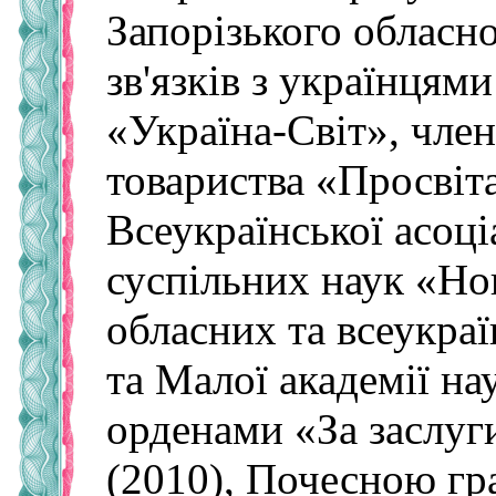
Запорізького обласно
зв'язків з українцям
«Україна-Світ», чле
товариства «Просвіта
Всеукраїнської асоціа
суспільних наук «Но
обласних та всеукраї
та Малої академії н
орденами «За заслуги» 
(2010), Почесною гр