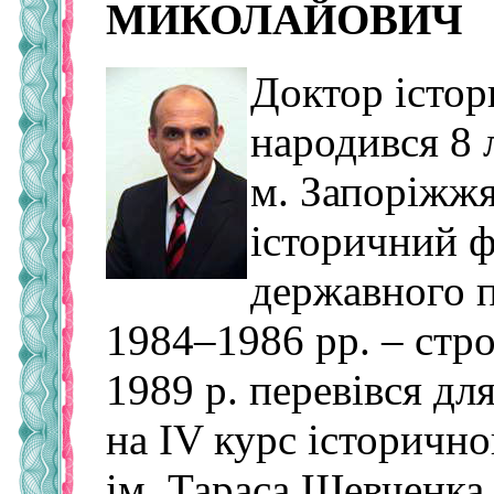
МИКОЛАЙОВИЧ
Доктор істор
народився 8 
м. Запоріжжя
історичний ф
державного п
1984–1986 рр. – стр
1989 р. перевівся д
на ІV курс історичн
ім. Тараса Шевченка,