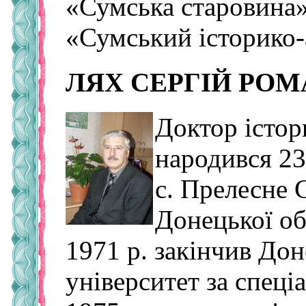
«Сумська старовина»
«Сумський історико-
ЛЯХ СЕРГІЙ РО
Доктор істор
народився 23
с. Прелесне 
Донецької об
1971 р. закінчив До
університет за спеці