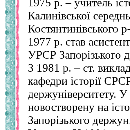
1975 р. – учитель іс
Калинівської середн
Костянтинівського р
1977 р. став асистен
УРСР Запорізького д
З 1981 р. – ст. викла
кафедри історії СРС
держуніверситету. У
новостворену на іст
Запорізького держуні