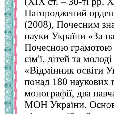
(ХІХ ст. – 30-ті рр. 
Нагороджений орденом
(2008), Почесним зна
науки України «За на
Почесною грамотою М
сім'ї, дітей та молод
«Відмінник освіти У
понад 180 наукових п
монографії, два нав
МОН України. Основн