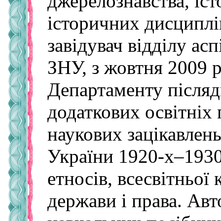
джерелознавства, іст
історичних дисциплін
за­ві­ду­вач відділу 
ЗНУ, з жовтня 2009 р
Департаменту післяд
додаткових освітніх
наукових зацікавлень
України 1920-х–1930-
етносів, всесвітньої к
держави і права. Авт