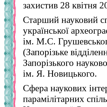
захистив 28 квітня 2
Старший науковий сп
української археогра
ім. М.С. Грушевськ
(Запорізьке відділен
Запорізького науково
ім. Я. Новицького.
Сфера наукових інтер
парамілітарних спіль