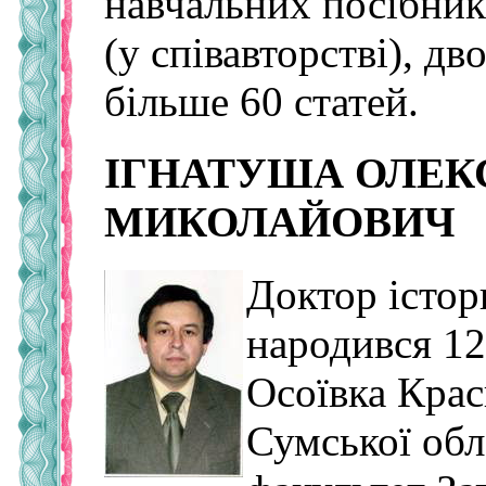
навчальних посібни
(у співавторстві), д
більше 60 статей.
ІГНАТУША ОЛЕК
МИКОЛАЙОВИЧ
Доктор істор
народився 12
Осоївка Крас
Сумської обл