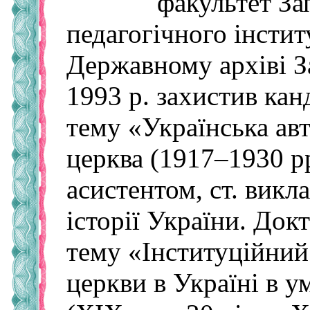
факультет За
педагогічного інстит
Державному архіві За
1993 р. захистив кан
тему «Українська ав
церква (1917–1930 р
асистентом, ст. вик
історії України. Док
тему «Інституційний
церкви в Україні в у