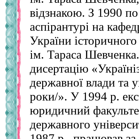
відзнакою. З 1990 по
аспірантурі на кафедр
України історичног
ім. Тараса Шевченка
ди­сертацію «Україні
державної влади та 
роки/». У 1994 р. ек
юридичний факультет
державного універси
1987 р., працював з