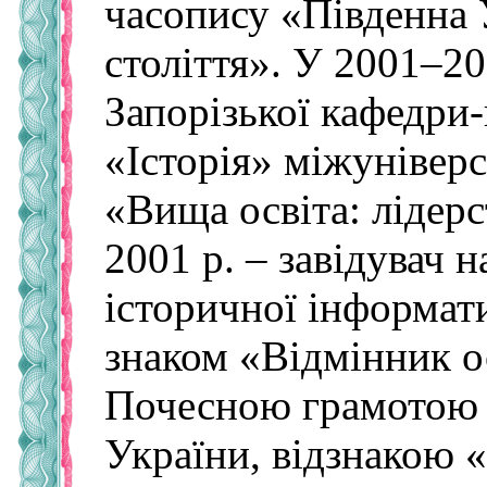
часопису «Південна
століття». У 2001–20
Запорізької кафедри
«Історія» міжунівер
«Вища освіта: лідерс
2001 р. – за­ві­ду­вач
історичної інформа
знаком «Відмінник о
Почесною грамотою 
України, відзнакою «