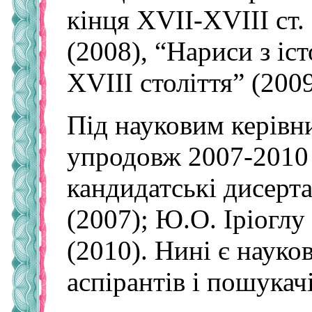
кінця XVII-XVIII ст.
(2008), “Нариси з іст
XVIII століття” (2009
Під науковим керівн
упродовж 2007-2010 
кандидатські дисерта
(2007); Ю.О. Іріоглу
(2010). Нині є науко
аспірантів і пошукачі