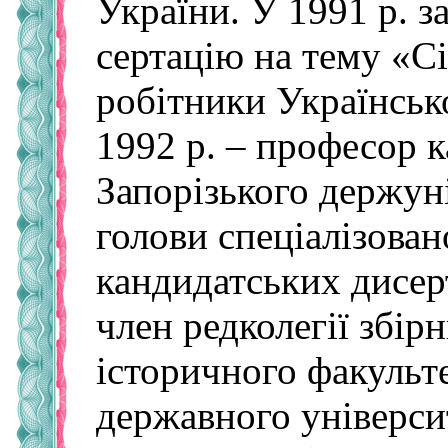
України. У 1991 р. з
сертацію на тему «С
робітники Українсько
1992 р. – професор к
Запорізького держун
голови спеціалізовано
кандидатських ди­сер
член редколегії збір
історичного факульт
державного університ