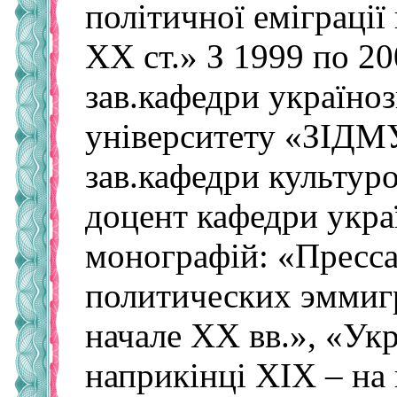
політичної еміграції
ХХ ст.» З 1999 по 20
зав­.кафед­ри україн
університету «ЗІДМУ
зав­.кафед­ри культур
доцент кафедри укра
монографій: «Пресс
политических эммигр
начале XX вв.», «Укр
наприкінці ХІХ – на 