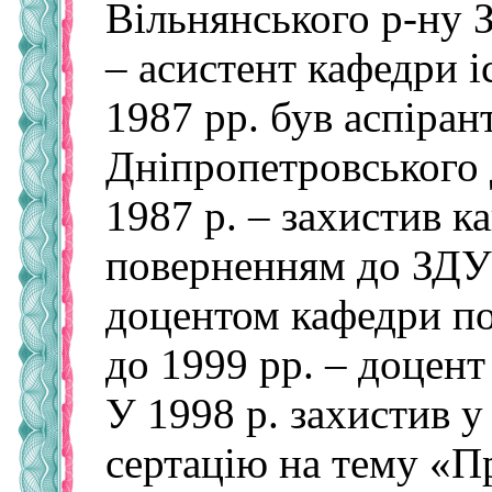
Вільнянського р-ну З
– асистент кафедри і
1987 рр. був аспіра
Дніпропетровського 
1987 р. – захистив к
поверненням до ЗДУ
доцентом кафедри пол
до 1999 рр. – доцент 
У 1998 р. захистив у
сертацію на тему «П