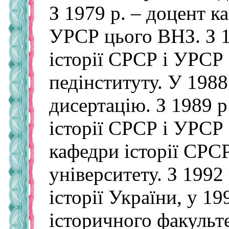
З 1979 р. – доцент к
УРСР цього ВНЗ. З 19
історії СРСР і УРСР
педінституту. У 1988
ди­сертацію. З 1989 
історії СРСР і УРСР З
кафед­ри історії СРС
університету. З 1992 
історії України, у 1
історичного факульте