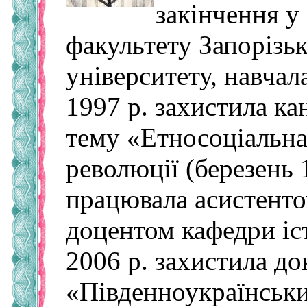
закінчення у
факультету Запорізь
університету, навчала
1997 р. захистила ка
тему «Етносоціальна
революції (березень 1
працювала асистенто
доцентом кафедри іст
2006 р. захистила до
«Південноукраїнськи