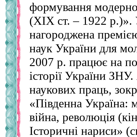
формування модерної
(ХІХ ст. – 1922 р.)»
нагороджена премією
наук України для мо
2007 р. працює на п
історії України ЗНУ.
наукових праць, зок
«Південна Україна: м
війна, революція (кін
Історичні нариси» (с