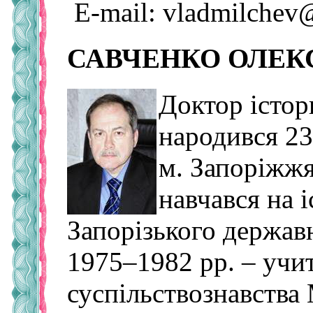
E-mail: vladmilchev
САВЧЕНКО ОЛЕК
Доктор істор
народився 23
м. Запоріжжя
навчався на 
Запорізького держав
1975–1982 рр. – учите
суспільствознавства