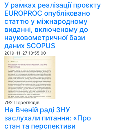
У рамках реалізації проєкту
EUROPROC опубліковано
статтю у міжнародному
виданні, включеному до
науковометричної бази
даних SCOPUS
2019-11-27 10:55:00
792 Пере­гля­дів
На Вченій раді ЗНУ
заслухали питання: «Про
стан та перспективи