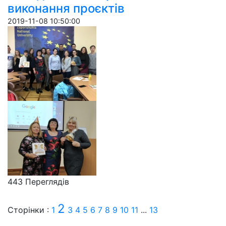
виконання проєктів
2019-11-08 10:50:00
443 Пере­гля­дів
2
Сторінки :
1
3
4
5
6
7
8
9
10
11
...
13