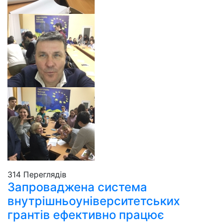
314 Пере­гля­дів
Запроваджена система
внутрішньоуніверситетських
грантів ефективно працює