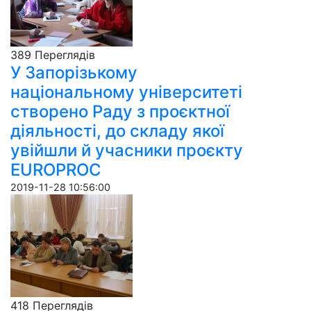
389 Пере­гля­дів
У Запорізькому
національному університеті
cтворено Раду з проєктної
діяльності, до складу якої
увійшли й учасники проєкту
EUROPROC
2019-11-28 10:56:00
418 Пере­гля­дів