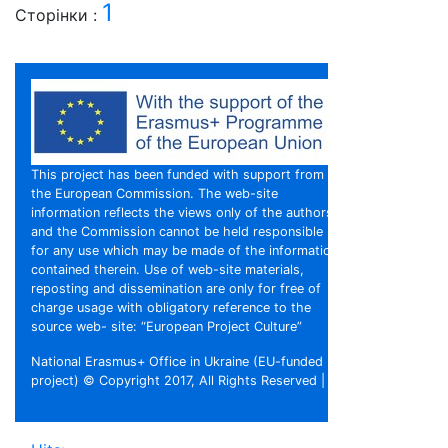
1
Сторінки :
This project has been funded with support from
the European Commission. The web-site
information reflects the views only of the authors,
and the Commission cannot be held responsible
for any use which may be made of the information
contained therein. Use of web-site materials,
reposting and dissemination are only for free of
charge usage with obligatory reference to the
source web- site: “European Project Culture”
National Erasmus+ Office in Ukraine (EU-funded
project) © Copyright 2017, All Rights Reserved |