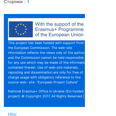
1
Сторінки :
This project has been funded with support from
the European Commission. The web-site
information reflects the views only of the authors,
and the Commission cannot be held responsible
for any use which may be made of the information
contained therein. Use of web-site materials,
reposting and dissemination are only for free of
charge usage with obligatory reference to the
source web- site: “European Project Culture”
National Erasmus+ Office in Ukraine (EU-funded
project) © Copyright 2017, All Rights Reserved |
Hits: