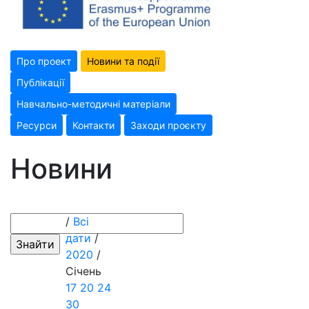
Про проект
Новини та події
Публікації
Навчально-методичні матеріали
Ресурси
Контакти
Заходи проєкту
Новини
/
Всі
дати
/
2020
/
Січень
17
20
24
30