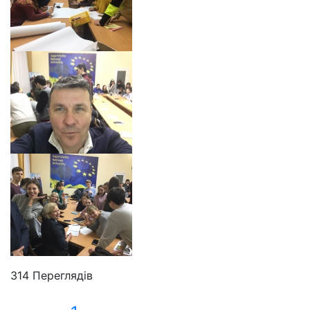
314 Пере­гля­дів