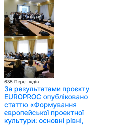
635 Пере­гля­дів
За результатами проєкту
EUROPROC опубліковано
статтю «Формування
європейської проектної
культури: основні рівні,