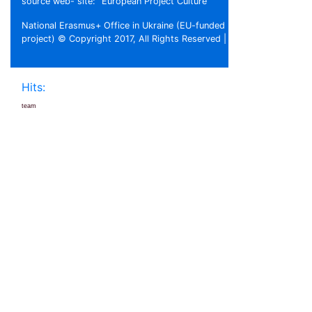
source web- site: “European Project Culture”
National Erasmus+ Office in Ukraine (EU-funded
project) © Copyright 2017, All Rights Reserved |
Hits:
team