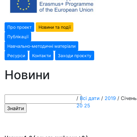
Про проект
Новини та події
Публікації
Навчально-методичні матеріали
Ресурси
Контакти
Заходи проєкту
Новини
/
Всі дати
/
2019
/ Січень
20
25