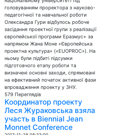
національному університеті під
головуванням проректора з науково-
педагогічної та навчальної роботи
Олександра Гури відбулось робоче
засідання проектної групи з реалізації
європейської програми Еразмус+ за
напрямом Жана Моне «Європейська
проектна культура» («EUOPROC»). На
ньому були підбиті підсумки
підготовчого етапу роботи та
визначені основні заходи, спрямовані
на ефективний початок активної фази
впровадження проекту у ЗНУ.
579 Пере­гля­дів
Координатор проекту
Леся Жураковська взяла
участь в Biennial Jean
Monnet Conference
2017-11-28 08:33:00