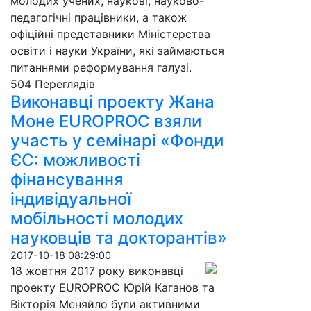
молодих учених, наукові, науково-
педагогічні працівники, а також
офіційні представники Міністерства
освіти і науки України, які займаються
питаннями реформування галузі.
504 Пере­гля­дів
Виконавці проекту Жана
Моне EUROPROC взяли
участь у семінарі «Фонди
ЄС: можливості
фінансування
індивідуальної
мобільності молодих
науковців та докторантів»
2017-10-18 08:29:00
18 жовтня 2017 року виконавці
проекту EUROPROC Юрій Каганов та
Вікторія Меняйло були активними